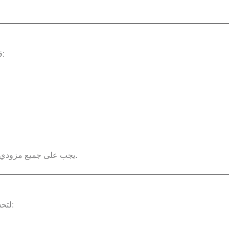
قد نشارك بعض البيانات فقط مع جهات تساعدنا في تقديم خدماتنا، مثل:
يجب على جميع مزودي الخدمات الالتزام بسرية البيانات واستخدامها فقط لغرض تنفيذ الخدمة.
يستخدم موقعنا ملفات Cookies لتحسين الأداء وتجربة المستخدم، وتشمل: