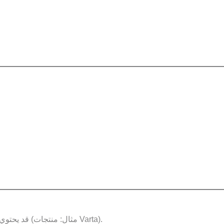
قد يحتوي الموقع على صور أو شعارات أو منتجات تعود ملكيتها لشركات خارجية (مثال: منتجات Varta).