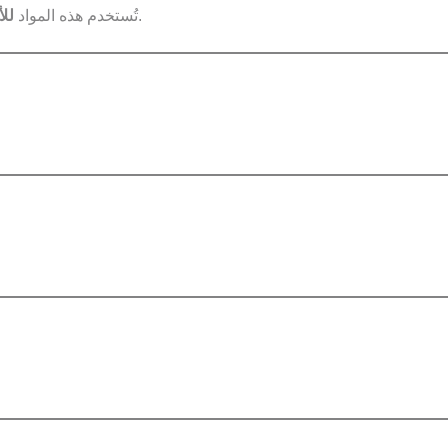
، وتبقى جميع حقوقها محفوظة لأصحابها الأصليين.
تُستخدم هذه المواد
لل