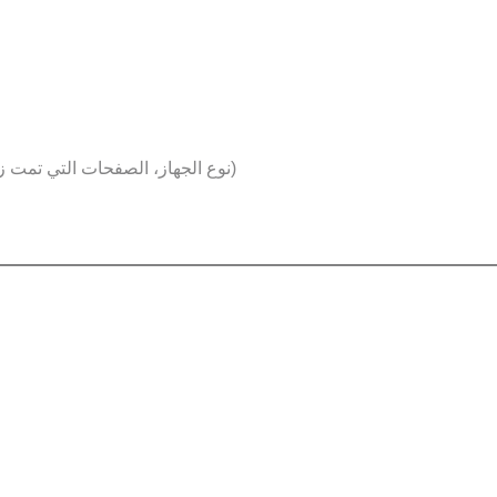
بيانات الجهاز والمتصفح (مثل: عنوان الـ IP، نوع الجهاز، الصفحات التي تمت زيارتها — تُجمع تلقائيًا)