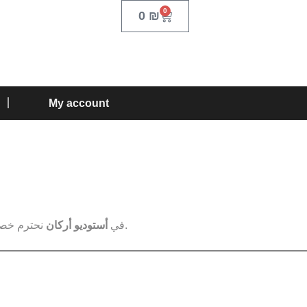
0
0
₪
My account
نحترم خصوصيتك ونلتزم بحماية معلوماتك الشخصية. تهدف هذه السياسة إلى توضيح أنواع البيانات التي نقوم بجمعها وكيفية استخدامها وحفظها وحمايتها.
في
أستوديو أركان